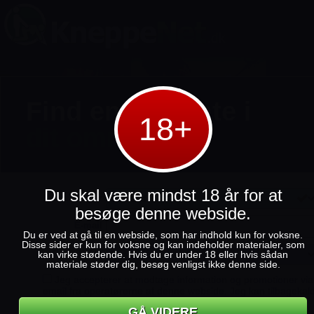
Find en
sex-date
i
18+
dit område
Du skal være mindst 18 år for at
Jeg er
besøge denne webside.
E-mail
Du er ved at gå til en webside, som har indhold kun for voksne.
Disse sider er kun for voksne og kan indeholder materialer, som
Fødselsdag
kan virke stødende. Hvis du er under 18 eller hvis sådan
materiale støder dig, besøg venligst ikke denne side.
Jeg accepterer at modtage information og promotioner via
email fra operatørerne af denne webside. Jeg kan tilbagekal
min accept på et hvilket som helst tidspunkt.