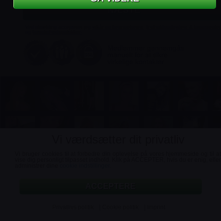
Ved tilmelding accepterer jeg
vilkår og betingelserne
,
Indholdsudbydere & brugsregler
og
fortrolighedspolitikken
.
Medlemmer gennemgås
manuelt for at sikre
virkelige kontakter
Vi værdsætter dit privatliv
Vi bruger cookies til at forbedre din oplevelse på vores hjemmeside og til at
vise dig personligt tilpasset indhold. Klik på ACCEPTER, hvis du er enig, eller
administrer dine
cookie indstillinger
.
Support
Vilkår og betingelser
Privatlivs politik
Imprint
Opsige kontrakten
Affiliates
ACCEPTERE
Privatlivs politik
|
Cookie politik
|
Imprint